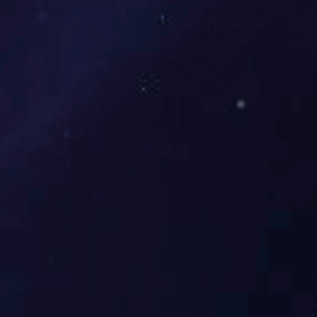
公司致力于智能装备、节能环保等领
域，为智能工业系统、智慧热网、智慧水务
提供节能方案设计、节能产品制造、工程节
能改造、技术维护等服务。同时与哈尔滨工
业大学紧密合作，为用户提供智能热网管理
中心平台、热网监控、热源控制系、换热站
电话
无人值守控制等系统，针对集中供热领域全
面提供从热源、热网、热力站到热用户的整