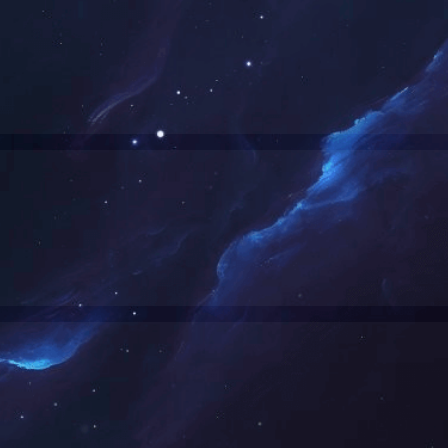
责任概况
社会公益
22000022号