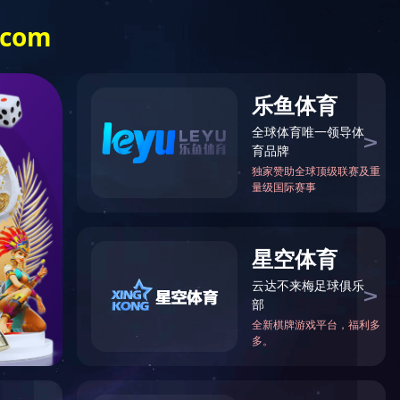
例
媒体中心
人力资源
社会责任
EN
电话