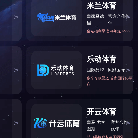
邮箱
二维码
回到顶部
网站地图
|
常见问题
|
隐私说明
|
联系我们