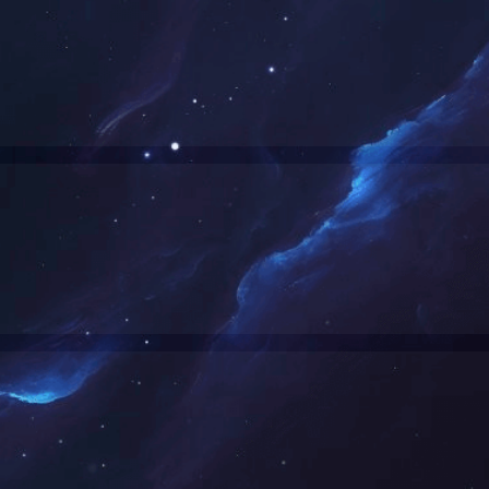
人才理念
招聘岗位
是核心竞争力”的理念，追求专业与创新的并重，强调团队
重人才发展的规划，以价值观引领员工的行为。我们相信
努力。
22000022号