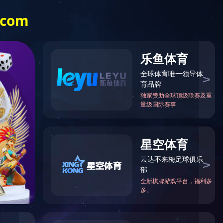
例
媒体中心
人力资源
社会责任
EN
电话