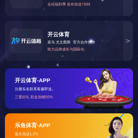
大同第二发电厂8#机组高背压供热节能改造工程
电话
邮箱
甘肃平凉集中供热主管网扩建工程