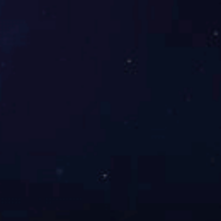
宣化集中供热2021年度扩建工程