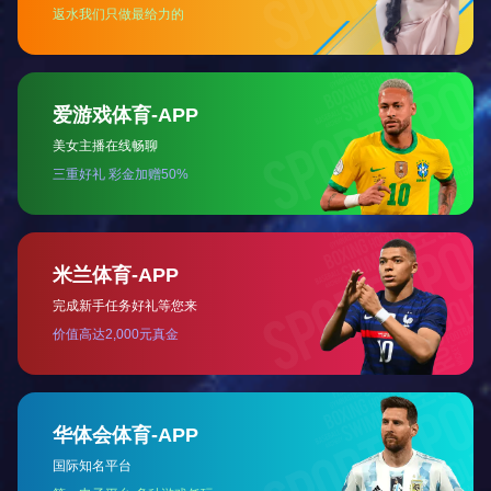
二维码
回到顶部
枣庄集中供热长白山路一级热源工程